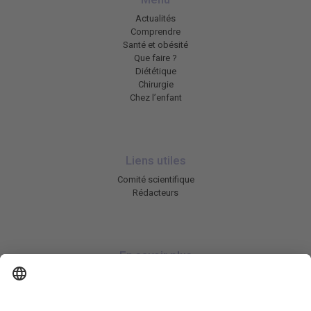
Actualités
Comprendre
Santé et obésité
Que faire ?
Diététique
Chirurgie
Chez l’enfant
Liens utiles
Comité scientifique
Rédacteurs
En savoir plus
Charte HIC
Mentions légales / CGU
Contactez-nous