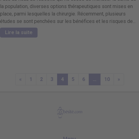
la population, diverses options thérapeutiques sont mises en
place, parmi lesquelles la chirurgie. Récemment, plusieurs
études se sont penchées sur les bénéfices et les risques de...
Lire la suite
«
1
2
3
4
5
6
…
10
»
Menu