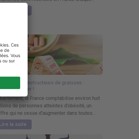
Lire la suite
s produits destructeurs de graisses :
tention danger !
tuellement, la France comptabilise environ huit
llions de personnes atteintes d’obésité, un
iffre qui ne cesse d’augmenter dans toutes...
Lire la suite