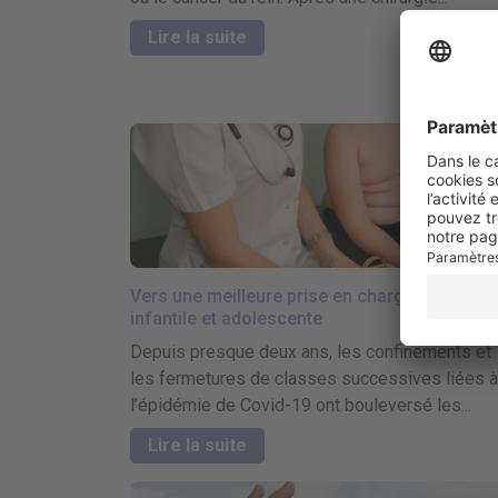
Lire la suite
Vers une meilleure prise en charge de l’obési
infantile et adolescente
Depuis presque deux ans, les confinements et
les fermetures de classes successives liées à
l’épidémie de Covid-19 ont bouleversé les...
Lire la suite