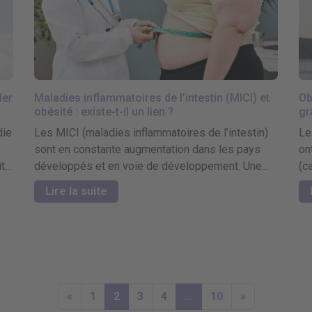
ler
Maladies inflammatoires de l’intestin (MICI) et
Ob
obésité : existe-t-il un lien ?
gr
die
Les MICI (maladies inflammatoires de l’intestin)
Le
sont en constante augmentation dans les pays
on
...
développés et en voie de développement. Une...
(c
Lire la suite
«
1
2
3
4
…
10
»