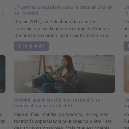
37 centres spécialisés dans la prise en charge
Un
 ?
de l’obésité
l’
Depuis 2012, sont identifiés des centres
Ob
spécialisés dans la prise en charge de l’obésité.
po
Désormais au nombre de 37 sur l’ensemble du...
ne
Lire la suite
Obésité, quand les régimes restrictifs se
Ob
montrent contre-productifs
ag
de
Face au fléau mondial de l’obésité, les régimes
Se
age
restrictifs apparaissent pour beaucoup être l’une
Pu
des solutions possibles. Mais quel est l’intérêt...
mé