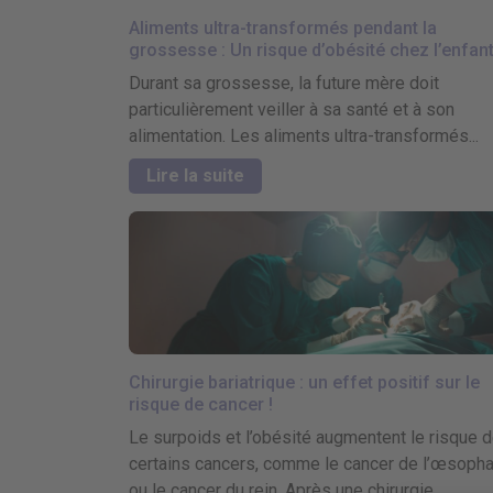
Aliments ultra-transformés pendant la
grossesse : Un risque d’obésité chez l’enfant
Durant sa grossesse, la future mère doit
particulièrement veiller à sa santé et à son
alimentation. Les aliments ultra-transformés...
Lire la suite
Chirurgie bariatrique : un effet positif sur le
risque de cancer !
Le surpoids et l’obésité augmentent le risque 
certains cancers, comme le cancer de l’œsoph
ou le cancer du rein. Après une chirurgie...