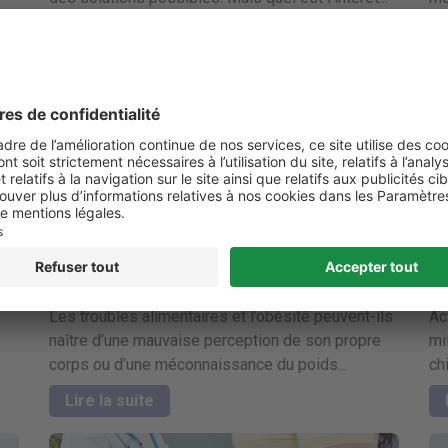
Lire la suite
té
Obésité : L’importance de la perception de son
De
propre corps
at
Les troubles alimentaires et l’obésité peuvent-ils
Ac
naître d’une mauvaise perception de son propre
mi
corps ou d’une méconnaissance du poids...
ch
Lire la suite