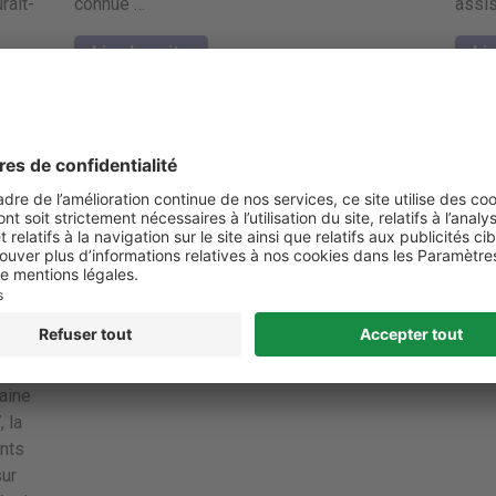
rait-
connue …
assis
Lire la suite
Lir
maine
 la
ants
sur