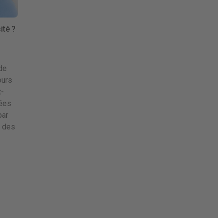
ité ?
de
ours
t-
iées
par
% des