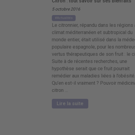
Citron : tout savoir sur ses bienfaits
5 octobre 2016
Actualités
Le citronnier, répandu dans les régions 
climat méditerranéen et subtropical du
monde entier, était utilisé dans la méde
populaire espagnole, pour les nombre
vertus thérapeutiques de son fruit : le ci
Suite à de récentes recherches, une
hypothèse serait que ce fruit pourrait
remédier aux maladies liées à l’obésité
Qu’en est-il vraiment ? Pouvoir médicin
citron …
Lire la suite