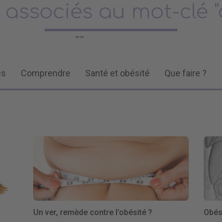
s associés au mot-clé "
és
Comprendre
Santé et obésité
Que faire ?
Un ver, remède contre l’obésité ?
Obési