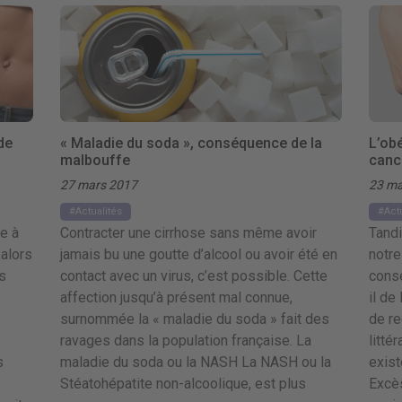
de
« Maladie du soda », conséquence de la
L’obé
malbouffe
canc
27 mars 2017
23 ma
Actualités
Act
e à
Contracter une cirrhose sans même avoir
Tandi
 alors
jamais bu une goutte d’alcool ou avoir été en
notre
us
contact avec un virus, c’est possible. Cette
consé
affection jusqu’à présent mal connue,
il de
surnommée la « maladie du soda » fait des
de re
ravages dans la population française. La
litté
s
maladie du soda ou la NASH La NASH ou la
exist
Stéatohépatite non-alcoolique, est plus
Excès