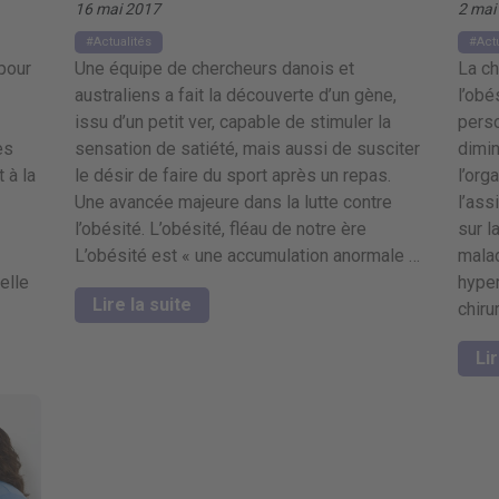
16 mai 2017
2 mai
Actualités
Act
pour
Une équipe de chercheurs danois et
La ch
australiens a fait la découverte d’un gène,
l’obé
issu d’un petit ver, capable de stimuler la
perso
es
sensation de satiété, mais aussi de susciter
dimin
 à la
le désir de faire du sport après un repas.
l’org
Une avancée majeure dans la lutte contre
l’ass
l’obésité. L’obésité, fléau de notre ère
sur l
L’obésité est « une accumulation anormale …
malad
elle
hyper
Lire la suite
chiru
Lir