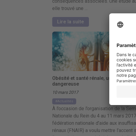
conséquences associées. Une étude au
elle trouvé une …
Lire la suite
Obésité et santé rénale, une liaison
dangereuse
10 mars 2017
Actualités
À l’occasion de l’organisation de la Se
Nationale du Rein du 4 au 11 mars 2017,
fédération nationale d’aide aux insuffis
rénaux (FNAIR) a voulu mettre l’accent 