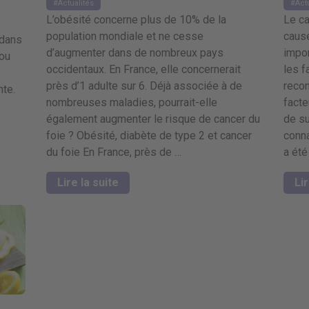
Actualités
Act
L’obésité concerne plus de 10% de la
Le ca
population mondiale et ne cesse
cause
 dans
d’augmenter dans de nombreux pays
impor
 ou
occidentaux. En France, elle concernerait
les f
près d’1 adulte sur 6. Déjà associée à de
reco
nte.
nombreuses maladies, pourrait-elle
facte
également augmenter le risque de cancer du
de su
foie ? Obésité, diabète de type 2 et cancer
conn
du foie En France, près de …
a été
Lire la suite
Lir