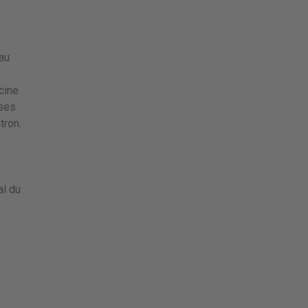
au
cine
uses
tron.
.
al du