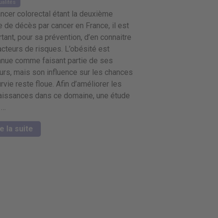
ualités
ncer colorectal étant la deuxième
 de décès par cancer en France, il est
tant, pour sa prévention, d’en connaitre
acteurs de risques. L’obésité est
nnue comme faisant partie de ses
urs, mais son influence sur les chances
rvie reste floue. Afin d’améliorer les
aissances dans ce domaine, une étude
 …
e la suite