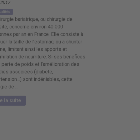
 2017
ualités
irurgie bariatrique, ou chirurgie de
sité, concerne environ 40 000
nnes par an en France. Elle consiste à
uer la taille de l’estomac, ou à shunter
ane, limitant ainsi les apports et
imilation de nourriture. Si ses bénéfices
a perte de poids et l’amélioration des
ies associées (diabète,
tension…) sont indéniables, cette
rgie de …
e la suite