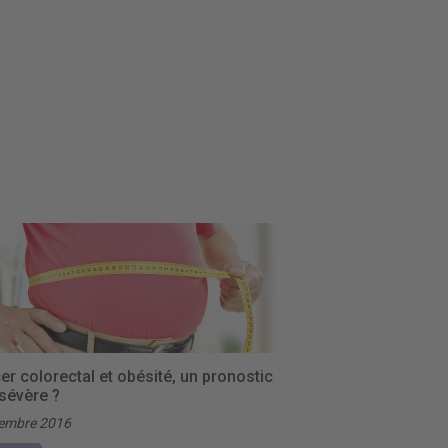
r colorectal et obésité, un pronostic
 sévère ?
embre 2016