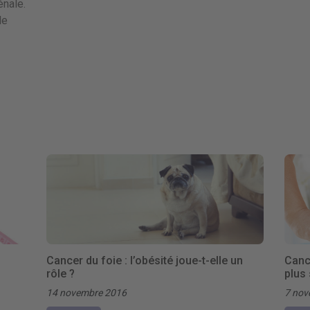
énale.
le
Cancer du foie : l’obésité joue-t-elle un
Cance
rôle ?
plus
14 novembre 2016
7 nov