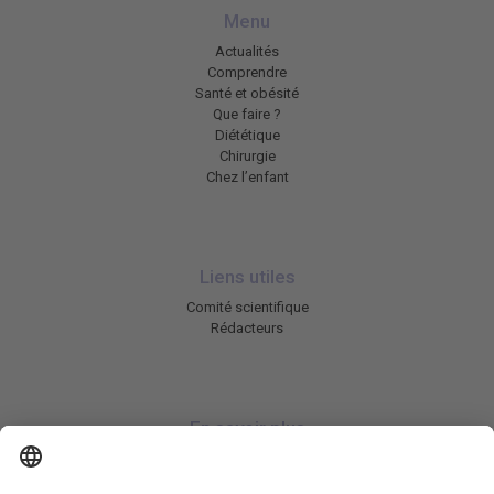
Menu
Actualités
Comprendre
Santé et obésité
Que faire ?
Diététique
Chirurgie
Chez l’enfant
Liens utiles
Comité scientifique
Rédacteurs
En savoir plus
Charte HIC
Mentions légales / CGU