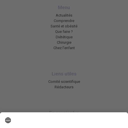
Menu
Actualités
Comprendre
Santé et obésité
Que faire ?
Diététique
Chirurgie
Chez l’enfant
Liens utiles
Comité scientifique
Rédacteurs
En savoir plus
Charte HIC
Mentions légales / CGU