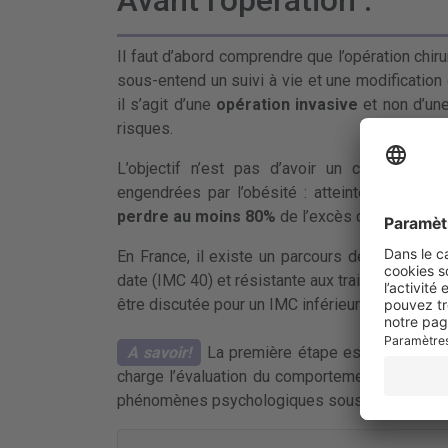
Avant l’opération :
Il faut d’abord comprendre que l’opération chiru
sous-entend un suivi à vie et une modification
il s’agit d’une
opération invasive
et non d’un
risques.
L’objectif n’est pas d’avoir un corps de r
engendrées par l’obésité : atteintes cardiaqu
perdre au moins 80%
de l’excès de poids.
En France, il existe un parcours de sélection
date (IMC 40) et résistante aux traitements habi
être discutée pour un IMC inférieur si une malad
A savoir!
La première étape est de réfléchi
charge l’évaluation du comportement alimentair
phénomènes psychologiques sous-jacents.