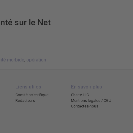
nté sur le Net
ité morbide
,
opération
Liens utiles
En savoir plus
Comité scientifique
Charte HIC
Rédacteurs
Mentions légales / CGU
Contactez-nous