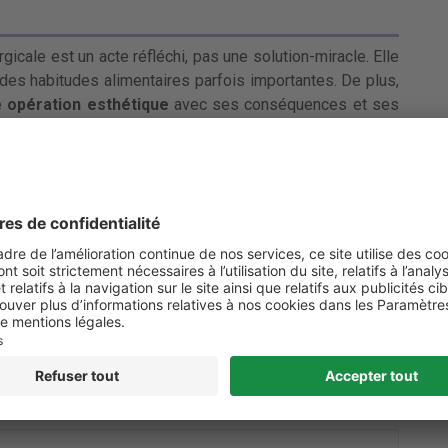
rgicale est un acte réfléchi, pas une solution-miracle. Elle
 des habitudes alimentaires parfois importantes. De plus,
e
opération esthétique
avec ses conséquences et ses
êve pour l’été mais d’éviter de graves conséquences
es, hypertension, diabète… Le but de l’opération est de
. Seuls les patients avec une obésité massive de longue
tuels de l’obésité sont éligibles. Parfois la chirurgie peut
ie liée engage le pronostic vital.
r et de mûrir la démarche. Un psychiatre doit prendre en
e, la capacité du patient à changer ses habitudes et les