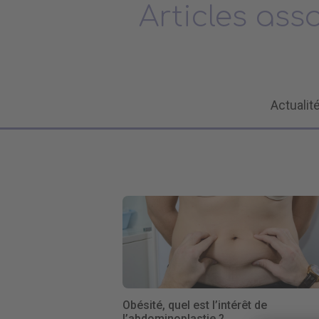
Articles ass
Actualit
Obésité, quel est l’intérêt de
l’abdominoplastie ?