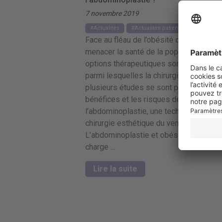
7 novembre 2019
Actualités
Actualités patients
Face au fléau de l’obésité qui ne cesse
menacer la santé de la population, dive
options thérapeutiques sont mises en p
parmi lesquelles la chirurgie. Récemme
plusieurs études se sont penchées sur
bénéfices et les risques de
l’abdominoplastie, une technique de
chirurgie esthétique du ventre. Résultat
L’abdominoplastie et obésité La prise 
charge …
Lire la suite