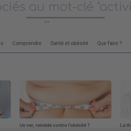
ociés au mot-clé "activ
és
Comprendre
Santé et obésité
Que faire ?
Un ver, remède contre l’obésité ?
La th