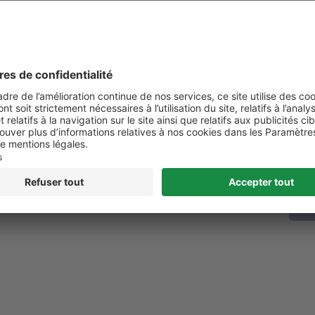
16 mai 2017
1 avri
Actualités
Act
Une équipe de chercheurs danois et
Dans
 de
australiens a fait la découverte d’un gène,
notre
rses
issu d’un petit ver, capable de stimuler la
plus 
lace,
sensation de satiété, mais aussi de susciter
foods
nt,
le désir de faire du sport après un repas.
sont 
 les
Une avancée majeure dans la lutte contre
vibra
l’obésité. L’obésité, fléau de notre ère
adult
L’obésité est « une accumulation anormale …
d’obé
s.
inqui
en
Lire la suite
Lir