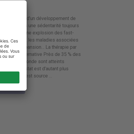
l 2017
ualités
 ce contexte d’un développement de
 société vers une sédentarité toujours
marquée et une explosion des fast-
, l’obésité et les maladies associées
en pleine expansion… La thérapie par
tions, une alternative Près de 35 % des
es dans le Monde sont atteints
sité. Ce constat est d’autant plus
étant qu’elle est source …
e la suite