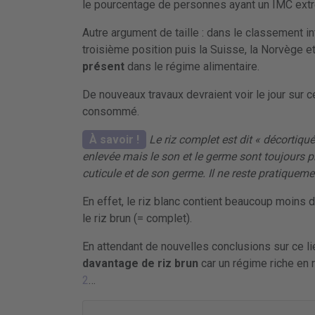
le pourcentage de personnes ayant un IMC ex
Autre argument de taille : dans le classement inte
troisième position puis la Suisse, la Norvège e
présent
dans le régime alimentaire.
De nouveaux travaux devraient voir le jour sur c
consommé.
À savoir !
Le riz complet est dit « décortiqué
enlevée mais le son et le germe sont toujours p
cuticule et de son germe. Il ne reste pratiqueme
En effet, le riz blanc contient beaucoup moins 
le riz brun (= complet).
En attendant de nouvelles conclusions sur ce lie
davantage de riz brun
car un régime riche en 
2
…