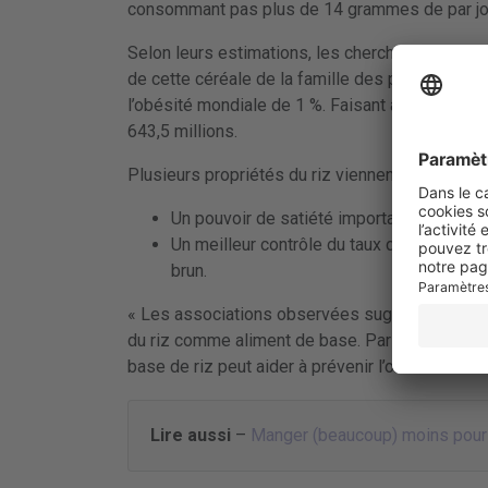
consommant pas plus de 14 grammes de par jour
Selon leurs estimations, les chercheurs conclu
de cette céréale de la famille des poacées par j
l’obésité mondiale de 1 %. Faisant ainsi passer
643,5 millions.
Plusieurs propriétés du riz viennent expliquer ce
Un pouvoir de satiété important réduisant 
Un meilleur contrôle du taux de glucose da
brun.
« Les associations observées suggèrent que le
du riz comme aliment de base. Par conséquent, 
base de riz peut aider à prévenir l’obésité » 
Lire aussi
–
Manger (beaucoup) moins pour 