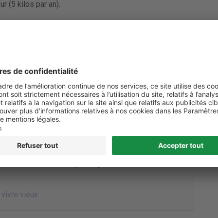
 (5 kilos par an).
ent qu’une
consommation journalière de 50 grammes
our (18 kilos par an) et par personne ferait reculer
 la prévalence de l’obésité mondiale de 650 millions à
 lien avec le recul de l’obésité :
le risque de trop manger ;
ns le sang grâce à la teneur en fibre importante du riz
 taux d’obésité est faible dans les pays qui consomment
un aliment japonais ou un régime de type asiatique à
commente Tomoko Imai qui a supervisé cette étude.
vivre vieux…