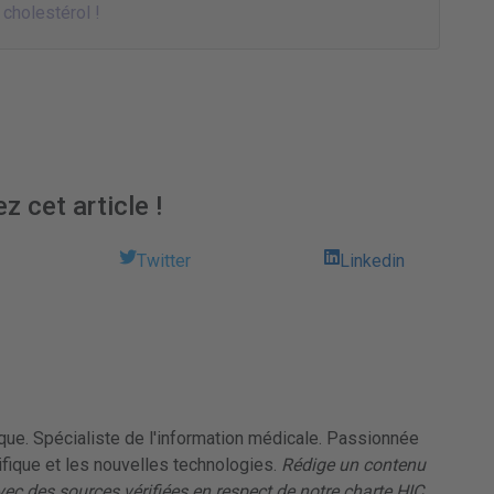
 cholestérol !
z cet article !
Twitter
Linkedin
ique. Spécialiste de l'information médicale. Passionnée
tifique et les nouvelles technologies.
Rédige un contenu
avec des sources vérifiées en respect de notre charte HIC.