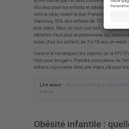
arrive même que certains d’entre eux prennent 
des jeux pour les enfants et adolescents de 5 à
sont la cible, voient le jour. Prenons l’exemple 
Statistica, 95% des enfants de 10 à 14 ans et 
jeux vidéo. Mais ce n’est pas tout, l’utilisatio
tablettes n’est plus un phénomène qui surpren
écran chez les enfants de 3 à 18 ans, en week-
Comme le remarquent les experts de la
FFC
(Fé
faits pour bouger
». Prendre conscience de l’im
enfants représente donc une étape clé pour préve
Lire aussi
–
Activité physique et alimentat
France
Obésité infantile : quell