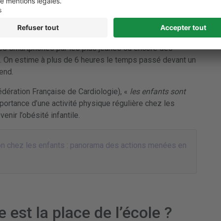
une place importante dans notre quotidien. Dans le cas
 18 ans, de plus en plus de produits High Tech, dont ils
des jeux vidéo : en 2018, dans les résultats publiés par
92% des jeunes de 15 à 18 ans se disent être adeptes de
n des smartphones par les plus jeunes ou encore des
d. On estime à plus de 6 heures le temps passé devant un
end.
dération Française de Cardiologie), «
les enfants sont
portance d’une activité physique régulière chez les
nir l’obésité infantile.
ion chez les enfants : panorama des actions menées en
e est la place de l’école ?