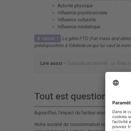
Activité physique
Influence psychosociale
Influence culturelle
Influence médiatique
À savoir !
Le gène FTO (Fat mass and obesity
prédisposition à l’obésité ce qui lui vaut le nom
Lire aussi
–
Surpoids et obésité : un fléau e
Tout est question d’e
Aujourd’hui, l’impact du facteur environnemental
Notre société de consommation nous expose à d