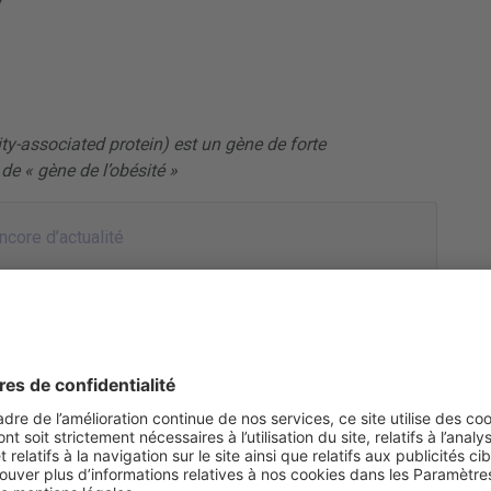
-associated protein) est un gène de forte
 de « gène de l’obésité »
ncore d’actualité
nvironnement
 est notable.
es produits de divertissements divers et variés. Il