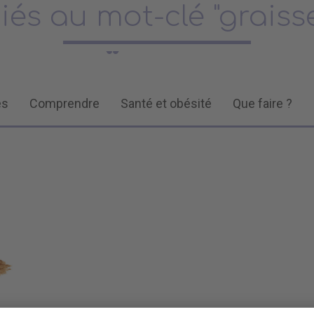
ciés au mot-clé "grais
és
Comprendre
Santé et obésité
Que faire ?