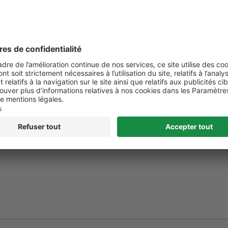
pour
es
 à la
elle