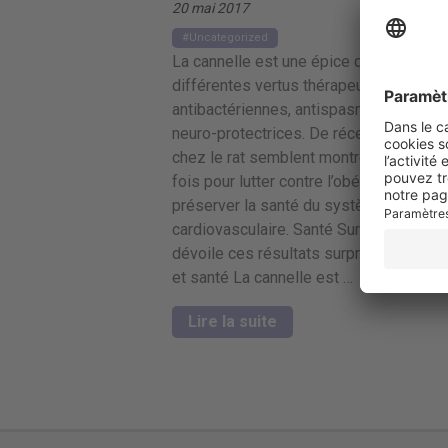
20 mai 2017
Uncategorized
La cannelle est une épice déjà réputée 
différentes vertus thérapeutiques,
antibactériennes, antispasmodiques et
neuro-protectrices. De récentes donné
chez le rat semblent montrer son intérêt
fois pour lutter contre l’obésité et pour
préserver la santé du système
cardiovasculaire. Santé Sur le Net vous
dévoile ces résultats surprenants. Cann
et santé La cannelle est …
Lire la suite