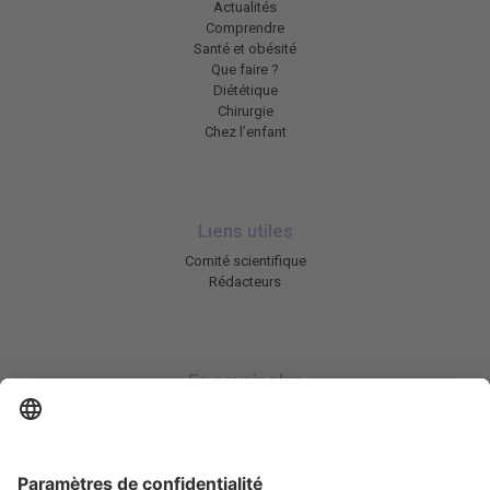
Actualités
Comprendre
Santé et obésité
Que faire ?
Diététique
Chirurgie
Chez l’enfant
Liens utiles
Comité scientifique
Rédacteurs
En savoir plus
Charte HIC
Mentions légales / CGU
Contactez-nous