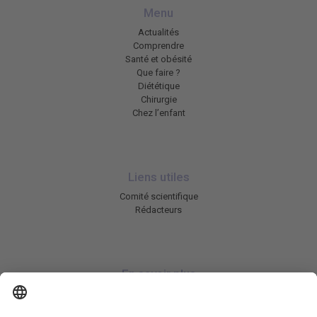
Menu
Actualités
Comprendre
Santé et obésité
Que faire ?
Diététique
Chirurgie
Chez l’enfant
Liens utiles
Comité scientifique
Rédacteurs
En savoir plus
Charte HIC
Mentions légales / CGU