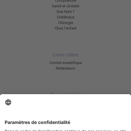
Comprendre
Santé et obésité
Que faire ?
Diététique
Chirurgie
Chez l’enfant
Liens utiles
Comité scientifique
Rédacteurs
En savoir plus
Charte HIC
Mentions légales / CGU
Contactez-nous