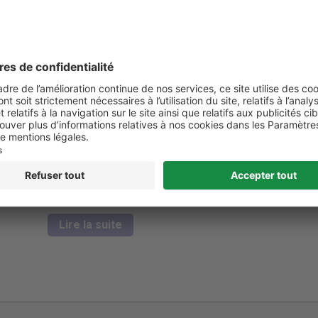
7 novembre 2016
Actualités
e
Le cancer colorectal étant la deuxième
cause de décès par cancer en France, il est
 est-
important, pour sa prévention, d’en connaitre
quipe
les facteurs de risques. L’obésité est
reconnue comme faisant partie de ses
qui
facteurs, mais son influence sur les chances
ids.
de survie reste floue. Afin d’améliorer les
n
connaissances dans ce domaine, une étude
a été …
Lire la suite