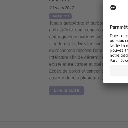
23 mars 2017
Actualités
Tandis qu’obésité et surpoids, fléaux d
notre siècle, sont connus pour leurs
conséquences cardiovasculaires, qu’en
il de leur rôle dans les cancers ? Une é
de recherche reprend l’ensemble de la
littérature afin de déterminer la relation 
existe entre cancer et obésité ou surpo
Excès de poids et cancer, quel lien ? O
assiste depuis plusieurs …
Lire la suite