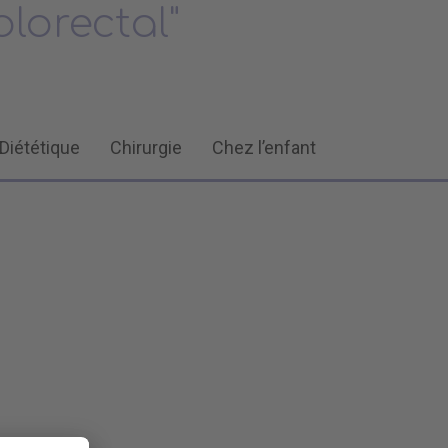
olorectal"
Diététique
Chirurgie
Chez l’enfant