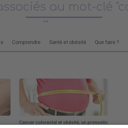
associés au mot-clé "c
és
Comprendre
Santé et obésité
Que faire ?
Cancer colorectal et obésité, un pronostic
plus sévère ?