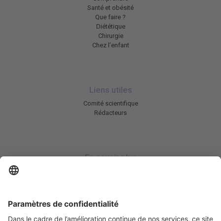
Santé et obésité
Que faire ?
Diététique
Chirurgie
Chez l’enfant
Liens utiles
Comité scientifique
Rédacteurs
En savoir plus
Charte HIC
Mentions légales / CGU
Contactez-nous